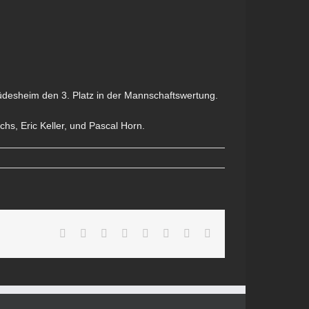
desheim den 3. Platz in der Mannschaftswertung.
s, Eric Keller, und Pascal Horn.
Facebook
Twitter
Reddit
LinkedIn
Tumblr
Pinterest
Vk
E-
Mail