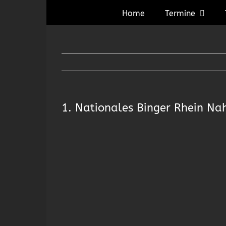
Zum
Home
Termine
Inhalt
springen
1. Nationales Binger Rhein Nah
Zeige
grösseres
Bild