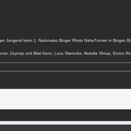
er Jungend beim 1. Nationales Binger Rhein NaheTurnier in Bingen Bü
r, Zeynep und Bilal Genc, Luca Stiemcke, Abdulla Yilmaz, Enrico Roch