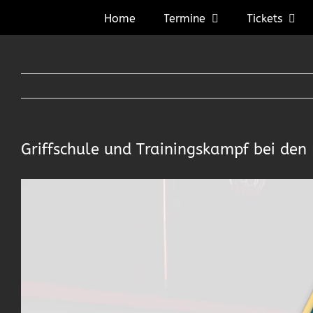
Zum
Home
Termine
Tickets
Inhalt
springen
Griffschule und Trainingskampf bei de
Video-
Player