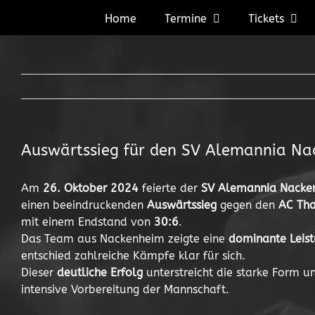
Zum
Home
Termine
Tickets
Inhalt
springen
Auswärtssieg für den SV Alemannia N
Am
26. Oktober 2024
feierte der
SV Alemannia Nacken
einen beeindruckenden
Auswärtssieg
gegen den
AC Tha
mit einem Endstand von
30:6
.
Das Team aus Nackenheim zeigte eine
dominante Leis
entschied zahlreiche Kämpfe klar für sich.
Dieser
deutliche Erfolg
unterstreicht die starke Form u
intensive Vorbereitung der Mannschaft.