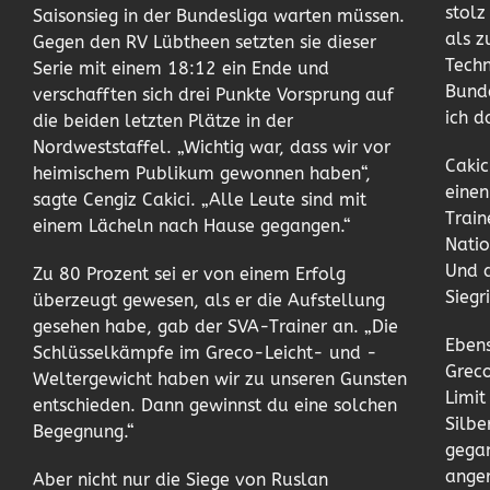
stolz
Saisonsieg in der Bundesliga warten müssen.
als z
Gegen den RV Lübtheen setzten sie dieser
Techn
Serie mit einem 18:12 ein Ende und
Bunde
verschafften sich drei Punkte Vorsprung auf
ich d
die beiden letzten Plätze in der
Nordweststaffel. „Wichtig war, dass wir vor
Cakic
heimischem Publikum gewonnen haben“,
eine
sagte Cengiz Cakici. „Alle Leute sind mit
Train
einem Lächeln nach Hause gegangen.“
Natio
Und d
Zu 80 Prozent sei er von einem Erfolg
Siegr
überzeugt gewesen, als er die Aufstellung
gesehen habe, gab der SVA-Trainer an. „Die
Ebens
Schlüsselkämpfe im Greco-Leicht- und -
Grec
Weltergewicht haben wir zu unseren Gunsten
Limit
entschieden. Dann gewinnst du eine solchen
Silb
Begegnung.“
gega
anger
Aber nicht nur die Siege von Ruslan