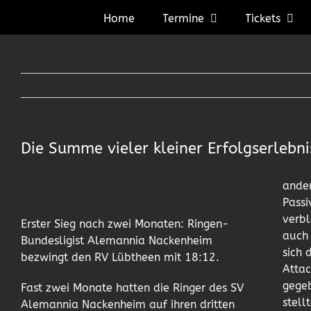
Zum
Home
Termine
Tickets
Inhalt
springen
Die Summe vieler kleiner Erfolgserlebni
ander
Passi
verbl
Erster Sieg nach zwei Monaten: Ringen-
auch 
Bundesligist Alemannia Nackenheim
sich 
bezwingt den RV Lübtheen mit 18:12.
Attac
gegeb
Fast zwei Monate hatten die Ringer des SV
stell
Alemannia Nackenheim auf ihren dritten