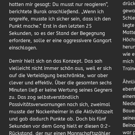
drüc
hatten mir gesagt: Du musst nur reagieren“,
gewar
berichtete Burak anschließend. „Wenn ich
Schle
angreife, musste ich sicher sein, dass ich den
legte
Punkt mache.“ Erst in den letzten 25
Matt
Sekunden, so es der Stand der Begegnung
Höchs
erfordere, solle er eine aggressivere Gangart
herun
einschlagen.
wie 
Demir hielt sich an das Konzept. Das sah
mich 
vielleicht nicht immer schön aus, weil er sich
Train
auf die Verteidigung beschränkte, war aber
Ähnli
clever und effektiv. Über die gesamten sechs
ebenf
Minuten ließ er keine Wertung seines Gegners
eine
zu. Das zog selbstverständlich
Niede
Passivitätsverwarnungen nach sich, zweimal
Bauer
musste der Nackenheimer in die Aktivitätszeit
seine
und gab dadurch Punkte ab. Doch bis fünf
Beina
Sekunden vor dem Gong hielt er diesen 0:2-
war 
Rückstand, der nur einen Mannschaftszähler