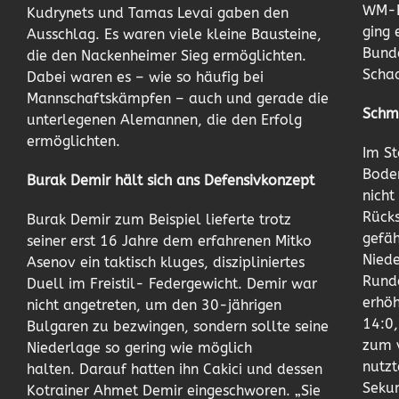
WM-E
Kudrynets und Tamas Levai gaben den
ging 
Ausschlag. Es waren viele kleine Bausteine,
Bunde
die den Nackenheimer Sieg ermöglichten.
Scha
Dabei waren es – wie so häufig bei
Mannschaftskämpfen – auch und gerade die
Schmi
unterlegenen Alemannen, die den Erfolg
ermöglichten.
Im St
Bode
Burak Demir hält sich ans Defensivkonzept
nicht
Rücks
Burak Demir zum Beispiel lieferte trotz
gefäh
seiner erst 16 Jahre dem erfahrenen Mitko
Niede
Asenov ein taktisch kluges, diszipliniertes
Rund
Duell im Freistil- Federgewicht. Demir war
erhöh
nicht angetreten, um den 30-jährigen
14:0,
Bulgaren zu bezwingen, sondern sollte seine
zum v
Niederlage so gering wie möglich
nutz
halten. Darauf hatten ihn Cakici und dessen
Seku
Kotrainer Ahmet Demir eingeschworen. „Sie